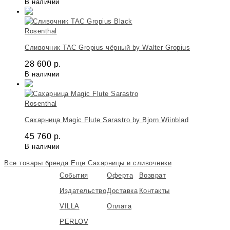
В наличии
Rosenthal
Сливочник TAC Gropius чёрный by Walter Gropius
28 600
р.
В наличии
Rosenthal
Сахарница Magic Flute Sarastro by Bjorn Wiinblad
45 760
р.
В наличии
Все товары бренда
Еще Сахарницы и сливочники
События
Оферта
Возврат
Издательство
Доставка
Контакты
VILLA
Оплата
PERLOV