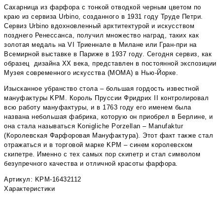
Сахарница из фарфора с тонкой отводкой черным цветом по
краю из сервиза Urbino, созданного в 1931 году Труде Петри.
Сервиз Urbino вдохновленный архтитектурой и искусством
позднего Ренессанса, получил множество наград, таких как
золотая медаль на VI Триеннале в Милане или Гран-при на
Всемирной выставке в Париже в 1937 году. Сегодня сервиз, как
образец дизайна XX века, представлен в постоянной экспозиции
Музея современного искусства (МOMA) в Нью-Йорке.
Изысканное убранство стола – большая гордость известной
мануфактуры KPM. Король Пруссии Фридрих II контролировал
всю работу мануфактуры, и в 1763 году его именем была
названа небольшая фабрика, которую он приобрел в Берлине, и
она стала называться Konigliche Porzellan – Manufaktur
(Королевская Фарфоровая Мануфактура). Этот факт также стал
отражаться и в торговой марке KPM – синем королевском
скипетре. Именно с тех самых пор скипетр и стал символом
безупречного качества и отличной красоты фарфора.
Артикул: KPM-16432112
Характеристики