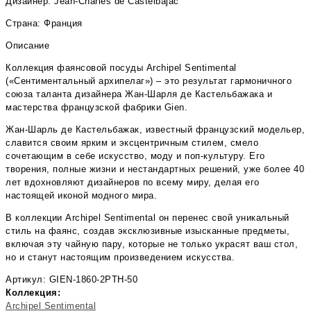
Дизайнер: Jean-Charles de Castelbajac
Страна: Франция
Описание
Коллекция фаянсовой посуды Archipel Sentimental
(«Сентиментальный архипелаг») – это результат гармоничного
союза таланта дизайнера Жан-Шарля де Кастельбажака и
мастерства французской фабрики Gien.
Жан-Шарль де Кастельбажак, известный французский модельер,
славится своим ярким и эксцентричным стилем, смело
сочетающим в себе искусство, моду и поп-культуру. Его
творения, полные жизни и нестандартных решений, уже более 40
лет вдохновляют дизайнеров по всему миру, делая его
настоящей иконой модного мира.
В коллекции Archipel Sentimental он перенес свой уникальный
стиль на фаянс, создав эксклюзивные изысканные предметы,
включая эту чайную пару, которые не только украсят ваш стол,
но и станут настоящим произведением искусства.
Артикул: GIEN-1860-2PTH-50
Коллекция:
Archipel Sentimental