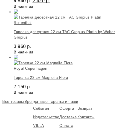
4 840
р.
2 420
р.
В наличии
Rosenthal
Тарелка десертная 22 см TAC Gropius Platin by Walter
Gropius
3 960
р.
В наличии
Royal Copenhagen
Тарелка 22 см Magnolia Flora
7 150
р.
В наличии
Все товары бренда
Еще Тарелки и чаши
События
Оферта
Возврат
Издательство
Доставка
Контакты
VILLA
Оплата