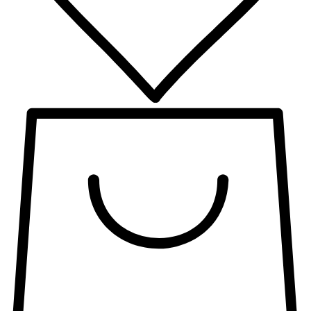
Тонкий, с
чистыми
линиями, бокал
соответствует
принципу
дизайна
Баухауза: форма
следует за
функцией.
Серия
изготавливается
вручную из
бессвинцового
хрусталя. Вся
посуда Riedel
безопасна для
мытья в
посудомоечной
машине.