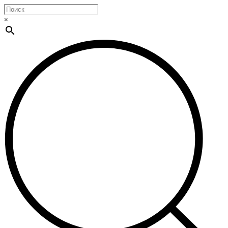
Ручная работа
при создании
×
бокалов и
внимание к
сортовым
особенностям
винограда
являются
отличительными
чертами серии
Sommeliers.Это
первая в мире
коллекция
бокалов, в
которой
представлены
формы,
разработанные
специально для
оптимального
наслаждения
вином.
Революция в
дизайне была