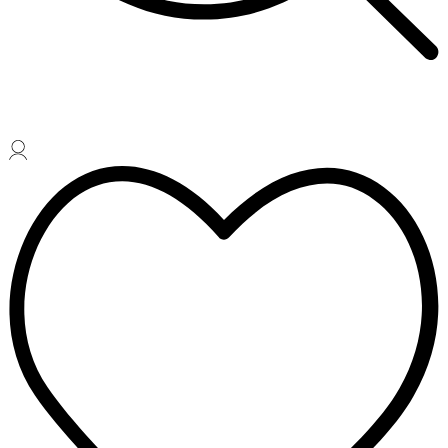
совершена
девятым
поколением
семьи Ридель.
Клаус Дж.
Ридель работал
с опытными
дегустаторами
и обнаружил,
что форма
бокала влияет
на восприятие
вина — его
аромат, глубину
и баланс. В 1958
году он довел
дизайн бокалов
до
совершенства,
до самой своей
сути: чаша,
ножка и
основание.