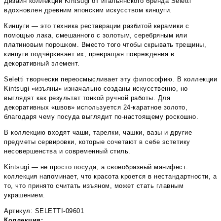
Дизайн коллекции Kintsugi от итальянского бренда Seletti
вдохновлен древним японским искусством кинцуги.
Кинцуги — это техника реставрации разбитой керамики с
помощью лака, смешанного с золотым, серебряным или
платиновым порошком. Вместо того чтобы скрывать трещины,
кинцуги подчёркивает их, превращая повреждения в
декоративный элемент.
Seletti творчески переосмысливает эту философию. В коллекции
Kintsugi «изъяны» изначально созданы искусственно, но
выглядят как результат тонкой ручной работы. Для
декоративных «швов» используется 24‑каратное золото,
благодаря чему посуда выглядит по‑настоящему роскошно.
В коллекцию входят чаши, тарелки, чашки, вазы и другие
предметы сервировки, которые сочетают в себе эстетику
несовершенства и современный стиль.
Kintsugi — не просто посуда, а своеобразный манифест:
коллекция напоминает, что красота кроется в нестандартности, а
то, что принято считать изъяном, может стать главным
украшением.
Артикул: SELETTI-09601
Коллекция: