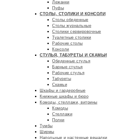
Лежанки
Пуфы
СТОЛЫ, СТОЛИКИ И КОНСОЛИ
Столы обеденные
Столы журнальные
Столики сервировочные
Туалетные столики
Рабочие столы
Консоли
СТУЛЬЯ, ТАБУРЕТЫ И СКАМЬИ
Обеденные стулья
Барные стулья
Рабочие стулья
Табуреты
Скамьи
Шкафы и гардеробные
Книжные шкафы и бюро
Комоды, стеллажи, витрины
Комоды
Стеллажи
Полки
Тумбы
Ширмы
Напольные и настенные вешалки